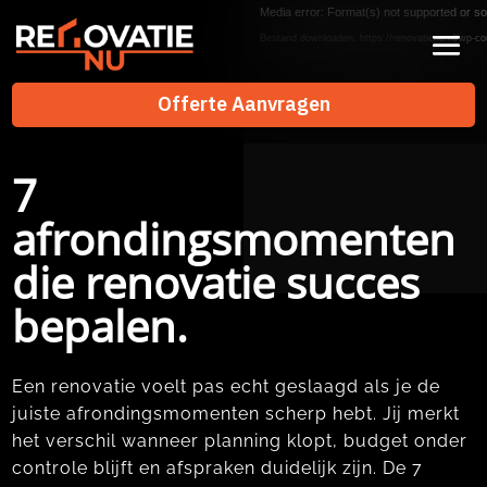
Videospeler
Media error: Format(s) not supported or so
Bestand downloaden: https://renovatienu.nl/wp-co
Offerte Aanvragen
Offerte Aanvragen
7
afrondingsmomenten
die renovatie succes
bepalen.
Een renovatie voelt pas echt geslaagd als je de
juiste afrondingsmomenten scherp hebt.​ Jij merkt
het verschil wanneer planning klopt, budget onder
controle blijft en afspraken duidelijk zijn.​ De 7