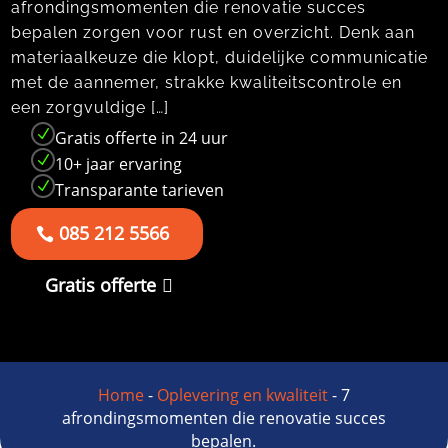
afrondingsmomenten die renovatie succes
bepalen zorgen voor rust en overzicht.​ Denk aan
materiaalkeuze die klopt, duidelijke communicatie
met de aannemer, strakke kwaliteitscontrole en
een zorgvuldige […]
N
Gratis offerte in 24 uur
N
10+ jaar ervaring
N
Transparante tarieven
085 212 5566
Gratis offerte
Home
-
Oplevering en kwaliteit
-
7
afrondingsmomenten die renovatie succes
bepalen.