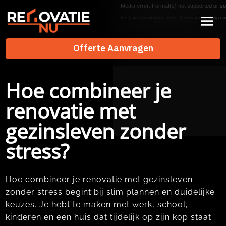
Videospeler
Media error: Format(s) not supported or so
Bestand downloaden: https://renovatienu.nl/wp-co
Offerte Aanvragen
Offerte Aanvragen
Hoe combineer je
renovatie met
gezinsleven zonder
stress?
Hoe combineer je renovatie met gezinsleven
zonder stress begint bij slim plannen en duidelijke
keuzes.​ Je hebt te maken met werk, school,
kinderen en een huis dat tijdelijk op zijn kop staat.​