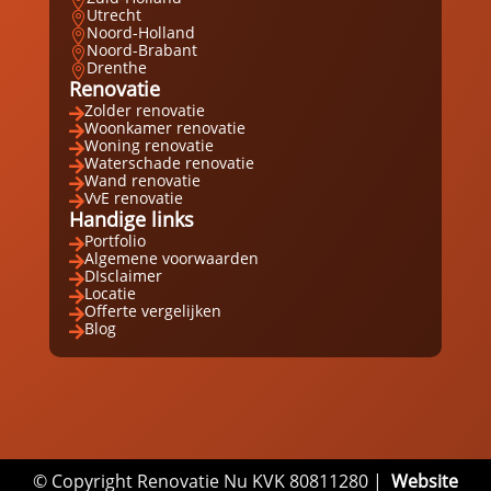

Utrecht

Noord-Holland

Noord-Brabant

Drenthe

Renovatie
Zolder renovatie

Woonkamer renovatie

Woning renovatie

Waterschade renovatie

Wand renovatie

VvE renovatie

Handige links
Portfolio

Algemene voorwaarden

DIsclaimer

Locatie

Offerte vergelijken

Blog

© Copyright Renovatie Nu KVK 80811280 |
Website