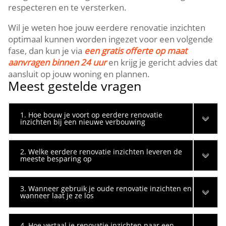
respecteren en te versterken.​
Wil je weten hoe jouw eerdere renovatie inzichten
optimaal kunnen worden ingezet voor een volgende
fase, dan kun je via
een gratis offerte op maat
aanvragen binnen 24 uur
en krijg je gericht advies dat
aansluit op jouw woning en plannen.​
Meest gestelde vragen
1. Hoe bouw je voort op eerdere renovatie
inzichten bij een nieuwe verbouwing
2. Welke eerdere renovatie inzichten leveren de
meeste besparing op
3. Wanneer gebruik je oude renovatie inzichten en
wanneer laat je ze los
4. Hoe vertaal je renovatie inzichten naar een