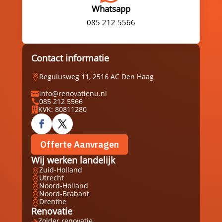
Whatsapp
085 212 5566
Contact informatie
Regulusweg 11, 2516 AC Den Haag

info@renovatienu.nl

085 212 5566

KVK: 80811280

Offerte Aanvragen
Wij werken landelijk
Zuid-Holland

Utrecht

Noord-Holland

Noord-Brabant

Drenthe

Renovatie
Zolder renovatie