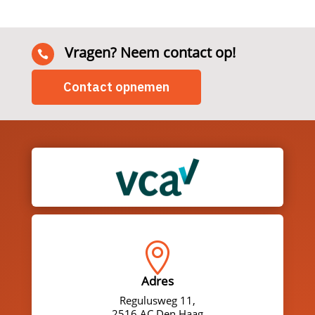
Vragen? Neem contact op!

Contact opnemen

Adres
Regulusweg 11,
2516 AC Den Haag