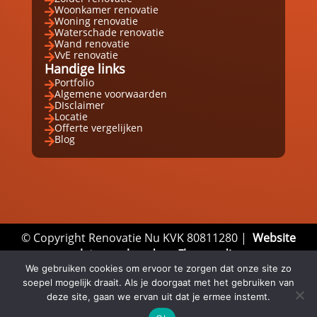

Woonkamer renovatie

Woning renovatie

Waterschade renovatie

Wand renovatie

VvE renovatie

Handige links
Portfolio

Algemene voorwaarden

DIsclaimer

Locatie

Offerte vergelijken

Blog

© Copyright Renovatie Nu KVK 80811280 |
Website
laten maken door Flexamedia
We gebruiken cookies om ervoor te zorgen dat onze site zo
Privacyverklaring
|
Disclaimer
|
Algemene
soepel mogelijk draait. Als je doorgaat met het gebruiken van
Voorwaarden
deze site, gaan we ervan uit dat je ermee instemt.