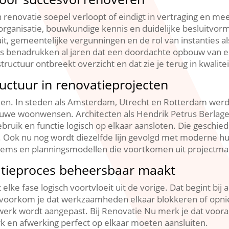
 renovatie soepel verloopt of eindigt in vertraging en me
anisatie, bouwkundige kennis en duidelijke besluitvormin
t, gemeentelijke vergunningen en de rol van instanties al
s benadrukken al jaren dat een doordachte opbouw van een
tructuur ontbreekt overzicht en dat zie je terug in kwalit
ructuur in renovatieprojecten
n.​ In steden als Amsterdam, Utrecht en Rotterdam werd
we woonwensen.​ Architecten als Hendrik Petrus Berlage 
bruik en functie logisch op elkaar aansloten.​ Die geschie
Ook nu nog wordt diezelfde lijn gevolgd met moderne hu
ems en planningsmodellen die voortkomen uit projectma
atieproces beheersbaar maakt
elke fase logisch voortvloeit uit de vorige.​ Dat begint b
uur voorkom je dat werkzaamheden elkaar blokkeren of op
erk wordt aangepast.​ Bij Renovatie Nu merk je dat vooral
rk en afwerking perfect op elkaar moeten aansluiten.​