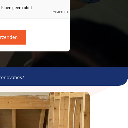
rzenden
renovaties?