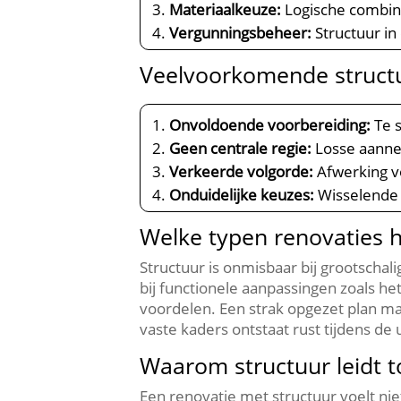
Materiaalkeuze:
Logische combina
Vergunningsbeheer:
Structuur in
Veelvoorkomende structu
Onvoldoende voorbereiding:
Te s
Geen centrale regie:
Losse aanne
Verkeerde volgorde:
Afwerking vó
Onduidelijke keuzes:
Wisselende b
Welke typen renovaties h
Structuur is onmisbaar bij grootscha
bij functionele aanpassingen zoals h
voordelen.​ Een strak opgezet plan m
vaste kaders ontstaat rust tijdens de
Waarom structuur leidt
Een renovatie met structuur voelt n