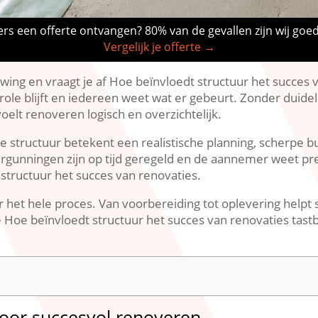
rs een offerte ontvangen? 80% van de gevallen zijn wij goe
Vergelijk je offerte →
wing en vraagt je af Hoe beïnvloedt structuur het succes va
role blijft en iedereen weet wat er gebeurt.​ Zonder duide
oelt renoveren logisch en overzichtelijk.​
ede structuur betekent een realistische planning, scherpe
rgunningen zijn op tijd geregeld en de aannemer weet prec
structuur het succes van renovaties.​
aar het hele proces.​ Van voorbereiding tot oplevering help
 Hoe beïnvloedt structuur het succes van renovaties tastb
voor succesvol renoveren