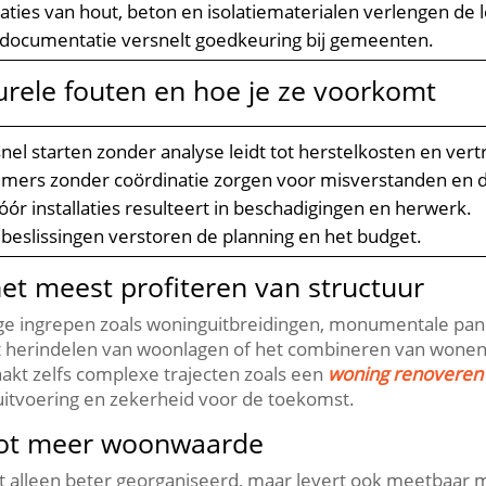
ties van hout, beton en isolatiematerialen verlengen de l
 documentatie versnelt goedkeuring bij gemeenten.​
rele fouten en hoe je ze voorkomt
nel starten zonder analyse leidt tot herstelkosten en vertr
mers zonder coördinatie zorgen voor misverstanden en d
ór installaties resulteert in beschadigingen en herwerk.​
eslissingen verstoren de planning en het budget.​
et meest profiteren van structuur
lige ingrepen zoals woninguitbreidingen, monumentale pa
et herindelen van woonlagen of het combineren van wonen 
aakt zelfs complexe trajecten zoals een
woning renoveren
 uitvoering en zekerheid voor de toekomst.​
 tot meer woonwaarde
iet alleen beter georganiseerd, maar levert ook meetbaa