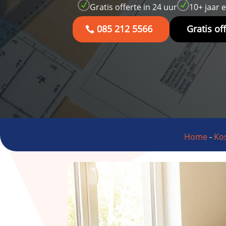
N
N
Gratis offerte in 24 uur
10+ jaar 
085 212 5566
Gratis of
Home
-
Kos