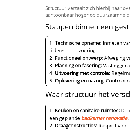
Structuur vertaalt zich hierbij naar ov
aantoonbaar hoger op duurzaamheid,
Stappen binnen een gest
Technische opname:
Inmeten van 
tijdens de uitvoering.​
Functioneel ontwerp:
Afweging va
Planning en fasering:
Vastleggen 
Uitvoering met controle:
Regelmat
Oplevering en nazorg:
Controle o
Waar structuur het versch
Keuken en sanitaire ruimtes:
Door
een geplande
badkamer renovatie
.​
Draagconstructies:
Respect voor 