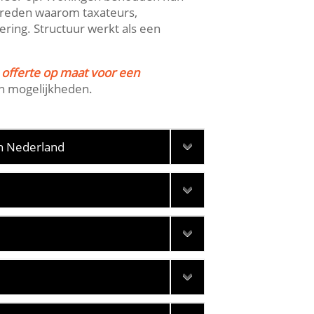
de reden waarom taxateurs,
ing.​ Structuur werkt als een
s offerte op maat voor een
n mogelijkheden.​
in Nederland