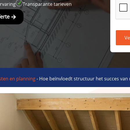
N
ervaring
Transparante tarieven
ferte
Ve
ten en planning
-
Hoe beïnvloedt structuur het succes van 