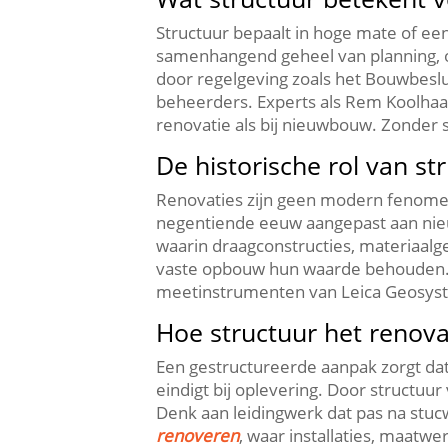
Structuur bepaalt in hoge mate of een
samenhangend geheel van planning, org
door regelgeving zoals het Bouwbeslui
beheerders.​ Experts als Rem Koolhaa
renovatie als bij nieuwbouw.​ Zonder s
De historische rol van st
Renovaties zijn geen modern fenomee
negentiende eeuw aangepast aan nieu
waarin draagconstructies, materiaalge
vaste opbouw hun waarde behouden.​ 
meetinstrumenten van Leica Geosyst
Hoe structuur het renov
Een gestructureerde aanpak zorgt dat 
eindigt bij oplevering.​ Door struct
Denk aan leidingwerk dat pas na stucw
renoveren
, waar installaties, maatwe