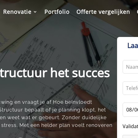
Renovatie
Portfolio
Offerte vergelijken
Laa
Leave
tructuur het succes
this
field
blank
uwing en vraagt je af Hoe beïnvloedt
Structuur bepaalt of je planning klopt, het
en weet wat er gebeurt.​ Zonder duidelijke
stress.​ Met een helder plan voelt renoveren
Valida