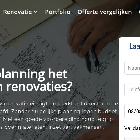
Renovatie
Portfolio
Offerte vergelijken
Laa
Leave
lanning het
this
field
n renovaties?
blank
renovatie eindigt.​ Je merkt het direct aan de
hoofd.​ Zonder duidelijke planning lopen budget,
d.​ Met een goede voorbereiding houd je grip
zes over materialen, inzet van vakmensen,
Valida