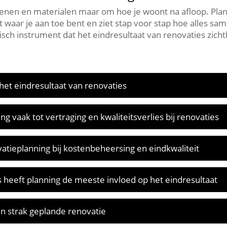
tenen en materialen maar om hoe je woont na afloop.​ Plann
t waar je aan toe bent en ziet stap voor stap hoe alles s
isch instrument dat het eindresultaat van renovaties zicht
het eindresultaat van renovaties
g vaak tot vertraging en kwaliteitsverlies bij renovaties
vatieplanning bij kostenbeheersing en eindkwaliteit
 heeft planning de meeste invloed op het eindresultaat
en strak geplande renovatie