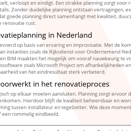
elt, verloopt en eindigt.​ Een strakke planning zorgt voor
tails.​ Zonder duidelijke planning ontstaan vertragingen, ext
 dat goede planning direct samenhangt met kwaliteit, duu
renovatie rust.​
vatieplanning in Nederland
voerd op basis van ervaring en improvisatie.​ Met de kom
van instanties zoals de Rijksdienst voor Ondernemend Ne
 en BIM maakten het mogelijk om vooraf nauwkeurig te vi
software zoals Microsoft Project om afhankelijkheden en d
arheid van het eindresultaat sterk verbeterd.​
oorwerkt in het renovatieproces
ogisch op elkaar moeten aansluiten.​ Planning zorgt ervoo
nkomen.​ Hierdoor blijft de kwaliteit beheersbaar en wo
ing tussen installateur en tegelzetter.​ Wie deze momenten
f een rommelig eindbeeld.​