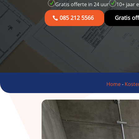
N
N
Gratis offerte in 24 uur
10+ jaar 
085 212 5566
Gratis of
Home
-
Koste