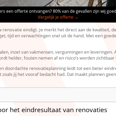
rs een offerte ontvangen? 80% van de gevallen zijn wij goe
Vergelijk je offerte →
renovatie eindigt.​ Je merkt het direct aan de kwaliteit, de
et, tijd en verwachtingen snel uit de hand.​ Met een goed
alen, inzet van vakmensen, vergunningen en leveringen.​ A
t helder, fouten nemen af en risico’s worden zichtbaar v
een doordachte renovatieplanning leidt tot een beter eindr
t zoals jij het vooraf bedacht had.​ Dat maakt plannen geen
or het eindresultaat van renovaties