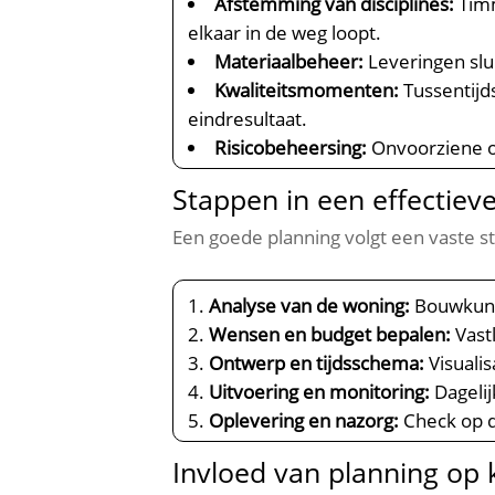
Afstemming van disciplines:
Timm
elkaar in de weg loopt.​
Materiaalbeheer:
Leveringen slui
Kwaliteitsmomenten:
Tussentijd
eindresultaat.​
Risicobeheersing:
Onvoorziene om
Stappen in een effectiev
Een goede planning volgt een vaste str
Analyse van de woning:
Bouwkundig
Wensen en budget bepalen:
Vastl
Ontwerp en tijdsschema:
Visualis
Uitvoering en monitoring:
Dagelij
Oplevering en nazorg:
Check op d
Invloed van planning op