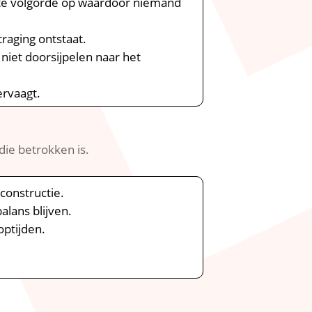
iste volgorde op waardoor niemand
raging ontstaat.​
niet doorsijpelen naar het
rvaagt.​
ie betrokken is.​
constructie.​
lans blijven.​
ptijden.​