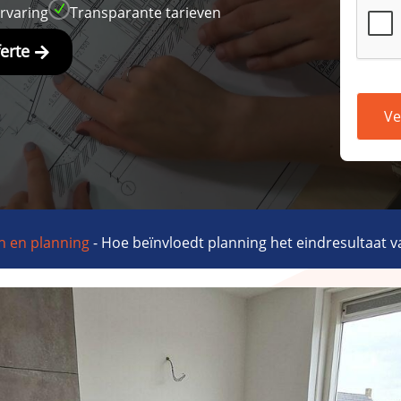
N
ervaring
Transparante tarieven
ferte
Ve
n en planning
-
Hoe beïnvloedt planning het eindresultaat v