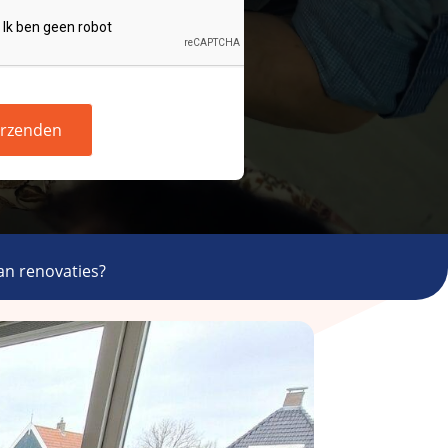
rzenden
an renovaties?