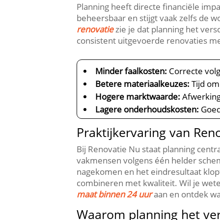
Planning heeft directe financiële imp
beheersbaar en stijgt vaak zelfs de 
renovatie
zie je dat planning het vers
consistent uitgevoerde renovaties met 
Minder faalkosten:
Correcte volg
Betere materiaalkeuzes:
Tijd om 
Hogere marktwaarde:
Afwerking
Lagere onderhoudskosten:
Goed 
Praktijkervaring van Ren
Bij Renovatie Nu staat planning cent
vakmensen volgens één helder schema
nagekomen en het eindresultaat klopt
combineren met kwaliteit.​ Wil je we
maat binnen 24 uur
aan en ontdek wa
Waarom planning het vers