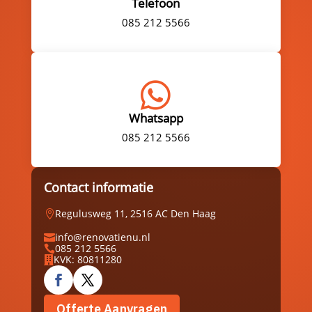
Telefoon
085 212 5566

Whatsapp
085 212 5566
Contact informatie
Regulusweg 11, 2516 AC Den Haag

info@renovatienu.nl

085 212 5566

KVK: 80811280

Offerte Aanvragen