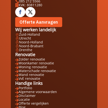
085 212 5566

KVK: 80811280

Offerte Aanvragen
Wij werken landelijk
Zuid-Holland

Utrecht

Noord-Holland

Noord-Brabant

Drenthe

Renovatie
Zolder renovatie

Woonkamer renovatie

Woning renovatie

Waterschade renovatie

Wand renovatie

VvE renovatie

Handige links
Portfolio

Algemene voorwaarden

DIsclaimer

Locatie

Offerte vergelijken

Blog
