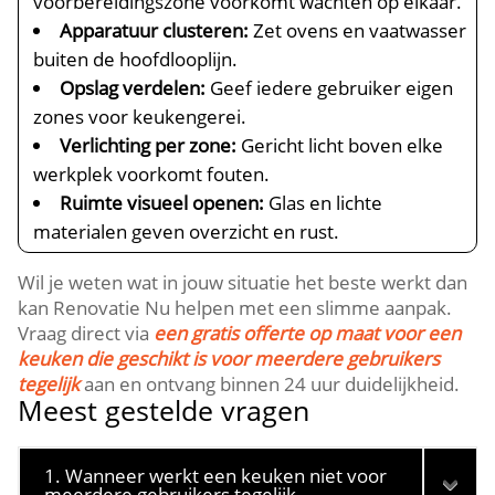
voorbereidingszone voorkomt wachten op elkaar.​
Apparatuur clusteren:
Zet ovens en vaatwasser
buiten de hoofdlooplijn.​
Opslag verdelen:
Geef iedere gebruiker eigen
zones voor keukengerei.​
Verlichting per zone:
Gericht licht boven elke
werkplek voorkomt fouten.​
Ruimte visueel openen:
Glas en lichte
materialen geven overzicht en rust.​
Wil je weten wat in jouw situatie het beste werkt dan
kan Renovatie Nu helpen met een slimme aanpak.​
Vraag direct via
een gratis offerte op maat voor een
keuken die geschikt is voor meerdere gebruikers
tegelijk
aan en ontvang binnen 24 uur duidelijkheid.​
Meest gestelde vragen
1. Wanneer werkt een keuken niet voor
meerdere gebruikers tegelijk