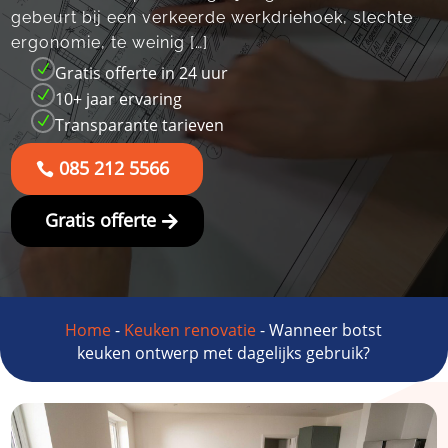
gebeurt bij een verkeerde werkdriehoek, slechte
ergonomie, te weinig […]
N
Gratis offerte in 24 uur
N
10+ jaar ervaring
N
Transparante tarieven
085 212 5566
Gratis offerte
Home
-
Keuken renovatie
-
Wanneer botst
keuken ontwerp met dagelijks gebruik?