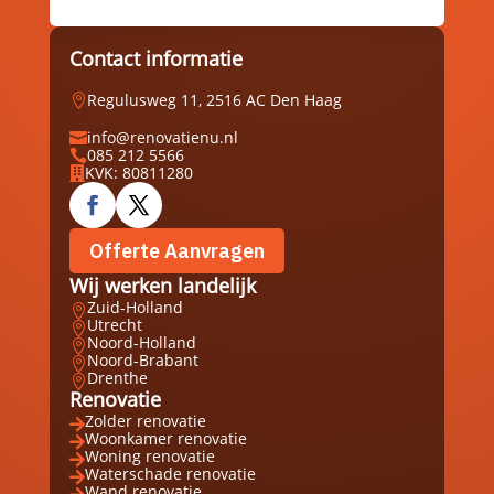
Contact informatie
Regulusweg 11, 2516 AC Den Haag

info@renovatienu.nl

085 212 5566

KVK: 80811280

Offerte Aanvragen
Wij werken landelijk
Zuid-Holland

Utrecht

Noord-Holland

Noord-Brabant

Drenthe

Renovatie
Zolder renovatie

Woonkamer renovatie

Woning renovatie

Waterschade renovatie

Wand renovatie