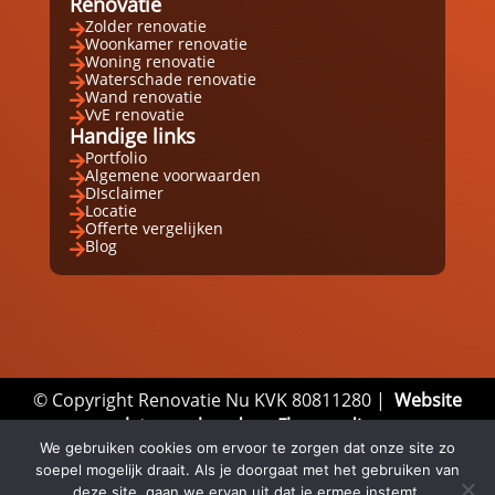
Renovatie
Zolder renovatie

Woonkamer renovatie

Woning renovatie

Waterschade renovatie

Wand renovatie

VvE renovatie

Handige links
Portfolio

Algemene voorwaarden

DIsclaimer

Locatie

Offerte vergelijken

Blog

© Copyright Renovatie Nu KVK 80811280 |
Website
laten maken door Flexamedia
We gebruiken cookies om ervoor te zorgen dat onze site zo
Privacyverklaring
|
Disclaimer
|
Algemene
soepel mogelijk draait. Als je doorgaat met het gebruiken van
Voorwaarden
deze site, gaan we ervan uit dat je ermee instemt.