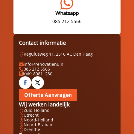

Whatsapp
085 212 5566
Contact informatie
Regulusweg 11, 2516 AC Den Haag

info@renovatienu.nl

085 212 5566

KVK: 80811280

Offerte Aanvragen
Wij werken landelijk
Zuid-Holland

Utrecht

Noord-Holland

Noord-Brabant

Drenthe
