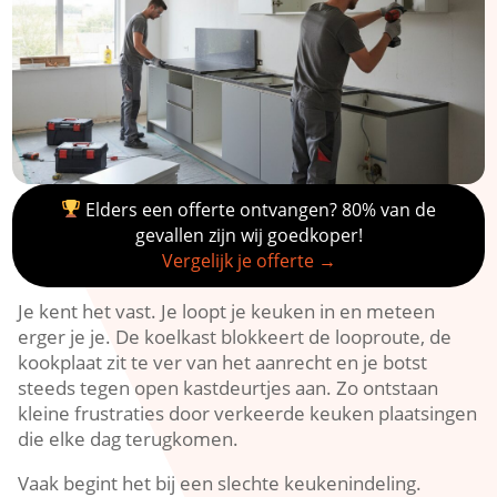
Elders een offerte ontvangen? 80% van de
gevallen zijn wij goedkoper!
Vergelijk je offerte →
Je kent het vast.​ Je loopt je keuken in en meteen
erger je je.​ De koelkast blokkeert de looproute, de
kookplaat zit te ver van het aanrecht en je botst
steeds tegen open kastdeurtjes aan.​ Zo ontstaan
kleine frustraties door verkeerde keuken plaatsingen
die elke dag terugkomen.​
Vaak begint het bij een slechte keukenindeling.​