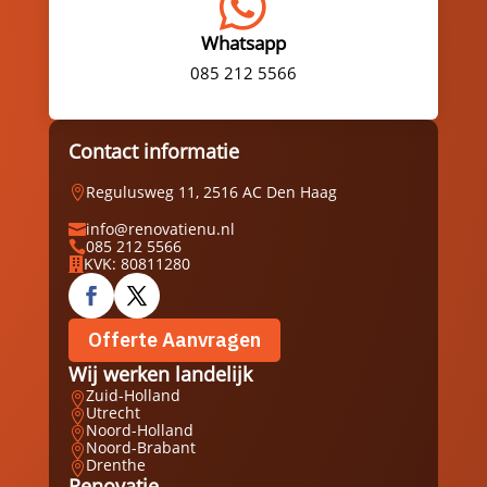

Whatsapp
085 212 5566
Contact informatie
Regulusweg 11, 2516 AC Den Haag

info@renovatienu.nl

085 212 5566

KVK: 80811280

Offerte Aanvragen
Wij werken landelijk
Zuid-Holland

Utrecht

Noord-Holland

Noord-Brabant

Drenthe

Renovatie