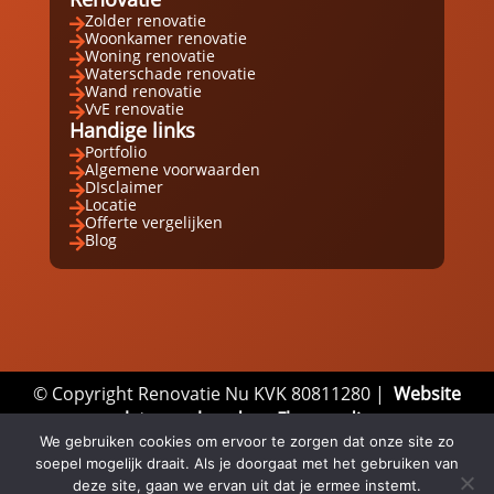
Zolder renovatie

Woonkamer renovatie

Woning renovatie

Waterschade renovatie

Wand renovatie

VvE renovatie

Handige links
Portfolio

Algemene voorwaarden

DIsclaimer

Locatie

Offerte vergelijken

Blog

© Copyright Renovatie Nu KVK 80811280 |
Website
laten maken door Flexamedia
We gebruiken cookies om ervoor te zorgen dat onze site zo
Privacyverklaring
|
Disclaimer
|
Algemene
soepel mogelijk draait. Als je doorgaat met het gebruiken van
Voorwaarden
deze site, gaan we ervan uit dat je ermee instemt.