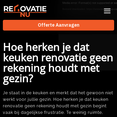
Videospeler
Media error: Format(s) not supported or so
Bestand downloaden: https://renovatienu.nl/wp-co
Offerte Aanvragen
Offerte Aanvragen
Hoe herken je dat
keuken renovatie geen
rekening houdt met
gezin?
Je staat in de keuken en merkt dat het gewoon niet
werkt voor jullie gezin.​ Hoe herken je dat keuken
renovatie geen rekening houdt met gezin begint
vaak bij dagelijkse frustratie.​ Te weinig ruimte,