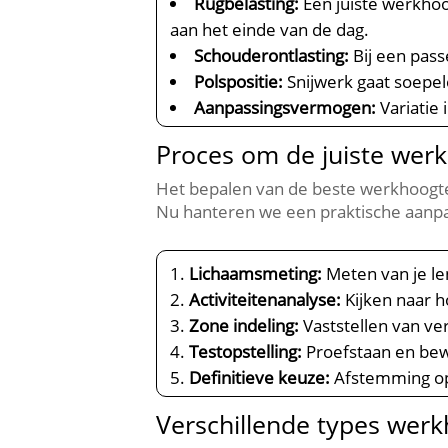
Rugbelasting:
Een juiste werkho
aan het einde van de dag.​
Schouderontlasting:
Bij een pass
Polspositie:
Snijwerk gaat soepel
Aanpassingsvermogen:
Variatie 
Proces om de juiste wer
Het bepalen van de beste werkhoogte 
Nu hanteren we een praktische aanpa
Lichaamsmeting:
Meten van je le
Activiteitenanalyse:
Kijken naar ho
Zone indeling:
Vaststellen van ve
Testopstelling:
Proefstaan en bew
Definitieve keuze:
Afstemming op 
Verschillende types wer