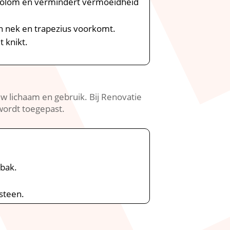
lkolom en vermindert vermoeidheid
n nek en trapezius voorkomt.​
knikt.​
​
 lichaam en gebruik.​ Bij Renovatie
ordt toegepast.​
bak.​
teen.​