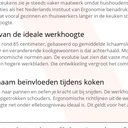
keukens zie je steeds vaker maatwerk omdat huishoudens ve
ties als het Nederlands Instituut van Ergonomie benadruk
dat vooral gezinnen en thuiswerkers langer in de keuken s
ogte.​
 van de ideale werkhoogte
 rond 85 centimeter, gebaseerd op gemiddelde lichaamsle
r en veranderende kookgewoonten is dat achterhaald.​ M
nomische normen aan.​ De evolutie laat zien dat vaste m
en hogere werkbladen.​ Die ontwikkeling vergroot het com
haam beïnvloeden tijdens koken
e naar pannen en oefen je kracht uit bij snijden.​ De werkho
pgetrokken schouders.​ Ergonomische richtlijnen uit de we
e net onder elleboogniveau ideaal is.​ Dit geldt voor het 