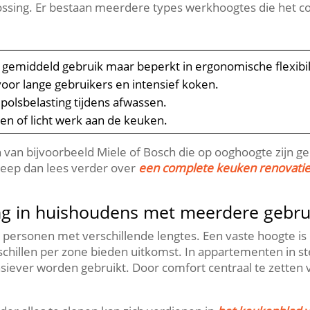
ossing.​ Er bestaan meerdere types werkhoogtes die het 
 gemiddeld gebruik maar beperkt in ergonomische flexibilit
voor lange gebruikers en intensief koken.​
olsbelasting tijdens afwassen.​
ten of licht werk aan de keuken.​
an bijvoorbeeld Miele of Bosch die op ooghoogte zijn gep
reep dan lees verder over
een complete keuken renovati
g in huishoudens met meerdere gebru
ersonen met verschillende lengtes.​ Een vaste hoogte is d
chillen per zone bieden uitkomst.​ In appartementen in s
siever worden gebruikt.​ Door comfort centraal te zetten 