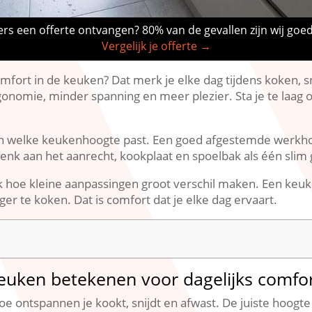
rs een offerte ontvangen? 80% van de gevallen zijn wij goe
Vergelijk je offerte →
ort in de keuken? Dat merk je elke dag tijdens koken, sni
omie, minder spanning en meer plezier.​ Sta je te laag of t
alen welke keukenhoogte past.​ Een goed afgestemde werk
enk aan het aanrecht, kookplaat en spoelbak als één slim
jk hoe kleine aanpassingen groot verschil maken.​ Een keuke
er te koken.​ Dat is comfort dat je elke dag ervaart.​
euken betekenen voor dagelijks comfo
 ontspannen je kookt, snijdt en afwast.​ De juiste hoogt