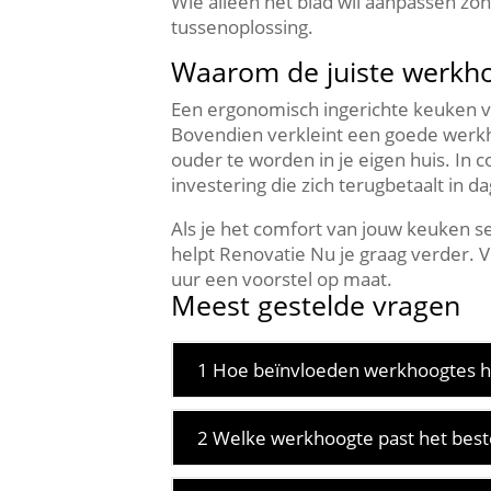
Wie alleen het blad wil aanpassen zon
tussenoplossing.​
Waarom de juiste werkh
Een ergonomisch ingerichte keuken ve
Bovendien verkleint een goede werkho
ouder te worden in je eigen huis.​ I
investering die zich terugbetaalt in da
Als je het comfort van jouw keuken se
helpt Renovatie Nu je graag verder.​
uur een voorstel op maat.​
Meest gestelde vragen
1 Hoe beïnvloeden werkhoogtes he
2 Welke werkhoogte past het beste