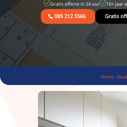
N
N
Gratis offerte in 24 uur
10+ jaar 
085 212 5566
Gratis of
Home
-
Keuk