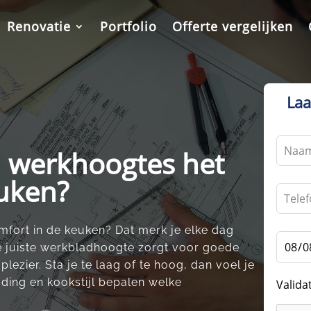
Renovatie
Portfolio
Offerte vergelijken
Laa
Leave
 werkhoogtes het
this
field
euken?
blank
fort in de keuken? Dat merk je elke dag
De juiste werkbladhoogte zorgt voor goede
zier.​ Sta je te laag of te hoog, dan voel je
ouding en kookstijl bepalen welke
Valida