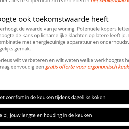
der alles te slopen kan zich verdiepen in
het keukenblad 
oogte ook toekomstwaarde heeft
rhoogt de waarde van je woning.​ Potentiële kopers lett
ogte de kans op lichamelijke klachten op latere leeftijd.
n combinatie met energiezuinige apparatuur en onderhoudsv
gelijks gemak.​
rieus wilt verbeteren en wilt weten welke werkhoogtes he
 Vraag eenvoudig een
gratis offerte voor ergonomisch keu
t comfort in de keuken tijdens dagelijks koken
 bij jouw lengte en houding in de keuken