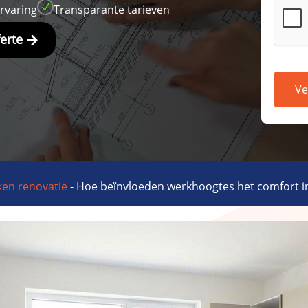
N
ervaring
Transparante tarieven
ferte
Ve
en renovatie
-
Hoe beïnvloeden werkhoogtes het comfort i