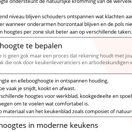
ogte ondersteunt de natuurlijke kromming van de werve
end niveau blijven schouders ontspannen wat klachten aa
er wanneer onderarmen horizontaal blijven en de pols niet 
in hoogtes per zone sluit beter aan op verschillende taken.
khoogte te bepalen
is geen gok maar een proces dat rekening houdt met jouw
k die ook door keukenleveranciers en arbodeskundigen w
ngte en ellebooghoogte in ontspannen houding.​
e vaak je snijdt, kookt en afwast.​
rschillende hoogtes voor werkblad, kookgedeelte en spoel
egen om te voelen wat comfortabel is.​
materiaal van het keukenblad zoals composiet of natuurs
khoogtes in moderne keukens