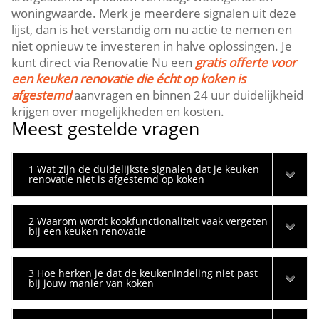
woningwaarde.​ Merk je meerdere signalen uit deze
lijst, dan is het verstandig om nu actie te nemen en
niet opnieuw te investeren in halve oplossingen.​ Je
kunt direct via Renovatie Nu een
gratis offerte voor
een keuken renovatie die écht op koken is
afgestemd
aanvragen en binnen 24 uur duidelijkheid
krijgen over mogelijkheden en kosten.​
Meest gestelde vragen
1 Wat zijn de duidelijkste signalen dat je keuken
renovatie niet is afgestemd op koken
2 Waarom wordt kookfunctionaliteit vaak vergeten
bij een keuken renovatie
3 Hoe herken je dat de keukenindeling niet past
bij jouw manier van koken