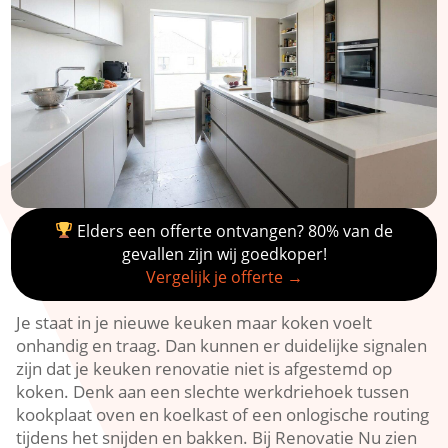
Elders een offerte ontvangen? 80% van de
gevallen zijn wij goedkoper!
Vergelijk je offerte →
Je staat in je nieuwe keuken maar koken voelt
onhandig en traag.​ Dan kunnen er duidelijke signalen
zijn dat je keuken renovatie niet is afgestemd op
koken.​ Denk aan een slechte werkdriehoek tussen
kookplaat oven en koelkast of een onlogische routing
tijdens het snijden en bakken.​ Bij Renovatie Nu zien