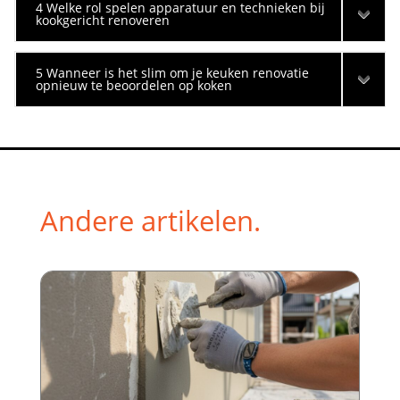
4 Welke rol spelen apparatuur en technieken bij
kookgericht renoveren
5 Wanneer is het slim om je keuken renovatie
opnieuw te beoordelen op koken
Andere artikelen.