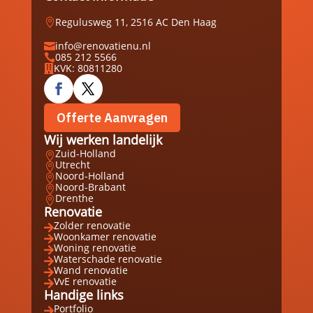
Regulusweg 11, 2516 AC Den Haag

info@renovatienu.nl

085 212 5566

KVK: 80811280

Offerte Aanvragen
Wij werken landelijk
Zuid-Holland

Utrecht

Noord-Holland

Noord-Brabant

Drenthe

Renovatie
Zolder renovatie

Woonkamer renovatie

Woning renovatie

Waterschade renovatie

Wand renovatie

VvE renovatie

Handige links
Portfolio
