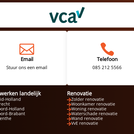


Email
Telefoon
Stuur ons een email
085 212 5566
 werken landelijk
Renovatie
id-Holland
Zolder renovatie

recht
Woonkamer renovatie

ord-Holland
Woning renovatie

ord-Brabant
Waterschade renovatie

enthe
Wand renovatie

VvE renovatie
