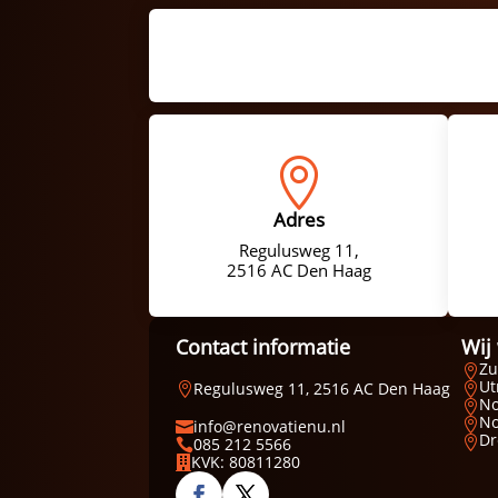

Adres
Regulusweg 11,
2516 AC Den Haag
Contact informatie
Wij
Zu

Ut
Regulusweg 11, 2516 AC Den Haag


No

No
info@renovatienu.nl


Dr
085 212 5566


KVK: 80811280
