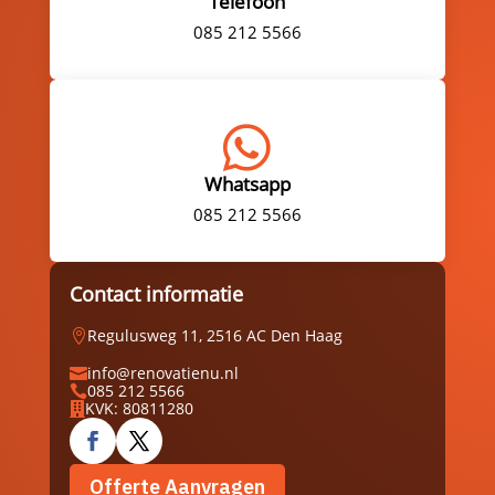
Telefoon
085 212 5566

Whatsapp
085 212 5566
Contact informatie
Regulusweg 11, 2516 AC Den Haag

info@renovatienu.nl

085 212 5566

KVK: 80811280

Offerte Aanvragen