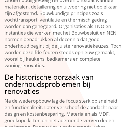
Onderhoudsgevoelig renoveren ontstaat wanneer
materialen, detaillering en uitvoering niet op elkaar
zijn afgestemd.​ Bouwkundige principes zoals
vochttransport, ventilatie en thermisch gedrag
worden dan genegeerd.​ Organisaties als TNO en
instanties die werken met het Bouwbesluit en NEN
normen benadrukken al decennia dat goed
onderhoud begint bij de juiste renovatiekeuzes.​ Toch
worden dezelfde fouten steeds opnieuw gemaakt,
vooral bij keukens, badkamers en complete
woningrenovaties.​
De historische oorzaak van
onderhoudsproblemen bij
renovaties
Na de wederopbouw lag de focus sterk op snelheid
en functionaliteit.​ Later verschoof de aandacht naar
design en kostenbesparing.​ Materialen als MDF,
goedkope kitten en niet ademende verven deden
hun intrede.​ Renovaties werden steeds vaker