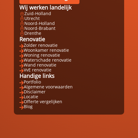
Wij werken landelijk
Zuid-Holland

Utrecht

Noord-Holland

Noord-Brabant

Drenthe

Renovatie
Zolder renovatie

Woonkamer renovatie

Woning renovatie

Waterschade renovatie

Wand renovatie

VvE renovatie

Handige links
Portfolio

Algemene voorwaarden

DIsclaimer

Locatie

Offerte vergelijken

Blog
