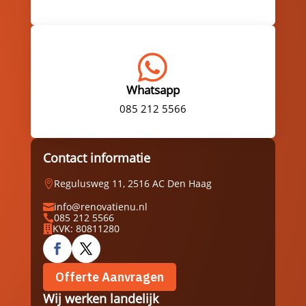

Whatsapp
085 212 5566
Contact informatie
Regulusweg 11, 2516 AC Den Haag

info@renovatienu.nl

085 212 5566

KVK: 80811280

Offerte Aanvragen
Wij werken landelijk