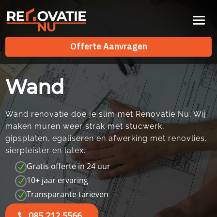
Videospeler
Offerte Aanvragen
Offerte Aanvragen
Wand
Wand renovatie doe je slim met Renovatie Nu.​ Wij
maken muren weer strak met stucwerk,
gipsplaten, egaliseren en afwerking met renovlies,
sierpleister en latex.​
Gratis offerte in 24 uur
N
10+ jaar ervaring
N
Transparante tarieven
N
085 212 5566