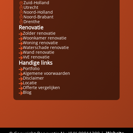
Zuid-Holland

Utrecht

Noord-Holland

Noord-Brabant

Drenthe

Renovatie
Zolder renovatie

Woonkamer renovatie

Woning renovatie

Waterschade renovatie

Wand renovatie

VvE renovatie

Handige links
Portfolio

Algemene voorwaarden

DIsclaimer

Locatie

Offerte vergelijken

Blog
