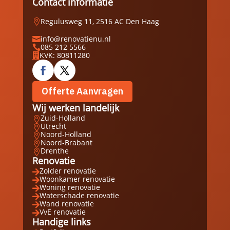
Contact informatie
Regulusweg 11, 2516 AC Den Haag

info@renovatienu.nl

085 212 5566

KVK: 80811280

Offerte Aanvragen
Wij werken landelijk
Zuid-Holland

Utrecht

Noord-Holland

Noord-Brabant

Drenthe

Renovatie
Zolder renovatie

Woonkamer renovatie

Woning renovatie

Waterschade renovatie

Wand renovatie

VvE renovatie

Handige links