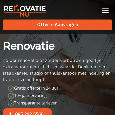
Videospeler
Offerte Aanvragen
Offerte Aanvragen
Renovatie
Zolder renovatie of zolder verbouwen geeft je
extra woonruimte, licht en waarde.​ Denk aan een
slaapkamer, studio of thuiskantoor met indeling en
trap die veilig loopt.​
Gratis offerte in 24 uur
N
10+ jaar ervaring
N
Transparante tarieven
N
085 212 5566