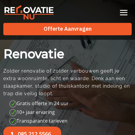
Videospeler
Offerte Aanvragen
Offerte Aanvragen
Renovatie
Zolder renovatie of zolder verbouwen geeft je
extra woonruimte, licht en waarde.​ Denk aan een
slaapkamer, studio of thuiskantoor met indeling en
trap die veilig loopt.​
Gratis offerte in 24 uur
N
10+ jaar ervaring
N
Transparante tarieven
N
085 212 5566