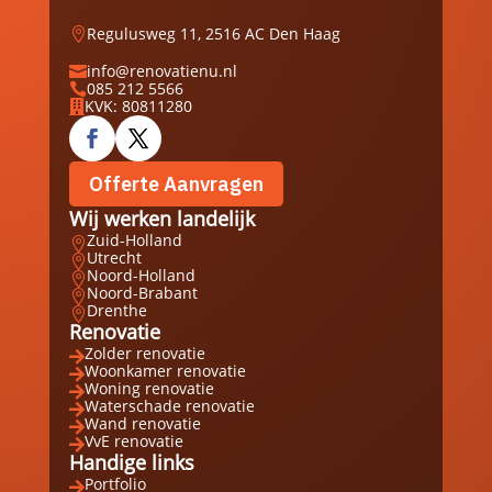
Regulusweg 11, 2516 AC Den Haag

info@renovatienu.nl

085 212 5566

KVK: 80811280

Offerte Aanvragen
Wij werken landelijk
Zuid-Holland

Utrecht

Noord-Holland

Noord-Brabant

Drenthe

Renovatie
Zolder renovatie

Woonkamer renovatie

Woning renovatie

Waterschade renovatie

Wand renovatie

VvE renovatie

Handige links
Portfolio
