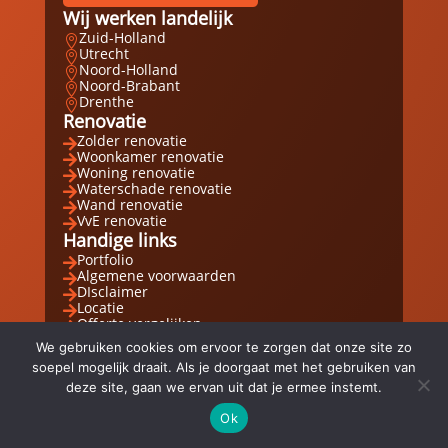
Wij werken landelijk
Zuid-Holland

Utrecht

Noord-Holland

Noord-Brabant

Drenthe

Renovatie
Zolder renovatie

Woonkamer renovatie

Woning renovatie

Waterschade renovatie

Wand renovatie

VvE renovatie

Handige links
Portfolio

Algemene voorwaarden

DIsclaimer

Locatie

Offerte vergelijken

Blog

We gebruiken cookies om ervoor te zorgen dat onze site zo
soepel mogelijk draait. Als je doorgaat met het gebruiken van
deze site, gaan we ervan uit dat je ermee instemt.
Ok
Email
Whatsapp
Direct bellen


