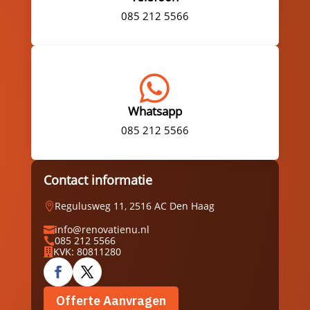
085 212 5566

Whatsapp
085 212 5566
Contact informatie
Regulusweg 11, 2516 AC Den Haag

info@renovatienu.nl

085 212 5566

KVK: 80811280

Offerte Aanvragen