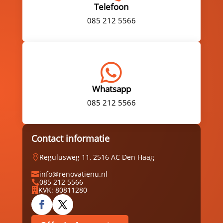
Telefoon
085 212 5566

Whatsapp
085 212 5566
Contact informatie
Regulusweg 11, 2516 AC Den Haag

info@renovatienu.nl

085 212 5566

KVK: 80811280
