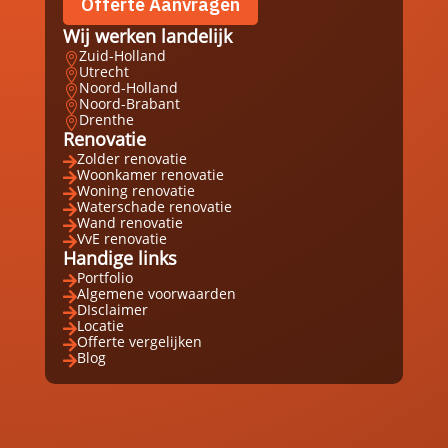
Offerte Aanvragen
Wij werken landelijk
Zuid-Holland

Utrecht

Noord-Holland

Noord-Brabant

Drenthe

Renovatie
Zolder renovatie

Woonkamer renovatie

Woning renovatie

Waterschade renovatie

Wand renovatie

VvE renovatie

Handige links
Portfolio

Algemene voorwaarden

DIsclaimer

Locatie

Offerte vergelijken

Blog
