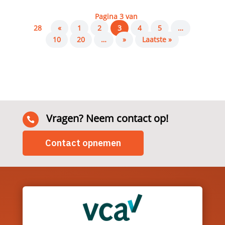
Pagina 3 van
28
«
1
2
3
4
5
…
10
20
…
»
Laatste »
Vragen? Neem contact op!

Contact opnemen